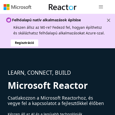
Globális na
Felhőalapú natív alkalmazások építése
Készen állsz az MI-re? Fedezd fel, hogyan építhetsz
és skálázhatsz felhőalapú alkalmazásokat Azure-szal.
Regisztráció
LEARN, CONNECT, BUILD
Microsoft Reactor
Csatlakozzon a Microsoft Reactorhoz, és
vegye fel a kapcsolatot a fejlesztőkkel élőben
Készen áll az AI és a legújabb technológiák