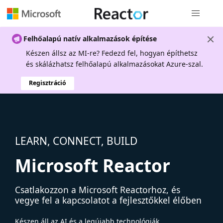
Globális na
Felhőalapú natív alkalmazások építése
Készen állsz az MI-re? Fedezd fel, hogyan építhetsz
és skálázhatsz felhőalapú alkalmazásokat Azure-szal.
Regisztráció
LEARN, CONNECT, BUILD
Microsoft Reactor
Csatlakozzon a Microsoft Reactorhoz, és
vegye fel a kapcsolatot a fejlesztőkkel élőben
Készen áll az AI és a legújabb technológiák