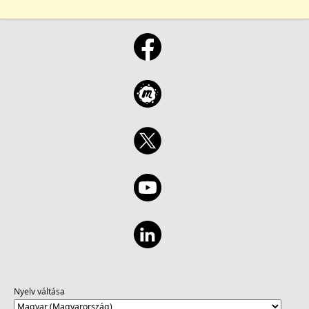
Nyelv váltása