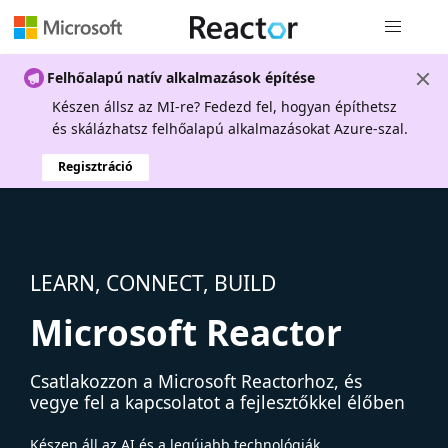
Globális na
Felhőalapú natív alkalmazások építése
Készen állsz az MI-re? Fedezd fel, hogyan építhetsz
és skálázhatsz felhőalapú alkalmazásokat Azure-szal.
Regisztráció
LEARN, CONNECT, BUILD
Microsoft Reactor
Csatlakozzon a Microsoft Reactorhoz, és
vegye fel a kapcsolatot a fejlesztőkkel élőben
Készen áll az AI és a legújabb technológiák