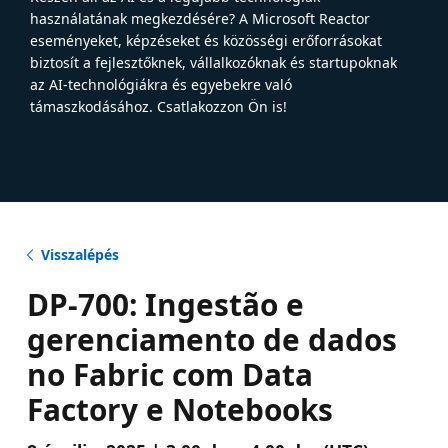
használatának megkezdésére? A Microsoft Reactor
eseményeket, képzéseket és közösségi erőforrásokat
biztosít a fejlesztőknek, vállalkozóknak és startupoknak
az AI-technológiákra és egyebekre való
támaszkodásához. Csatlakozzon Ön is!
Visszalépés
DP-700: Ingestão e
gerenciamento de dados
no Fabric com Data
Factory e Notebooks