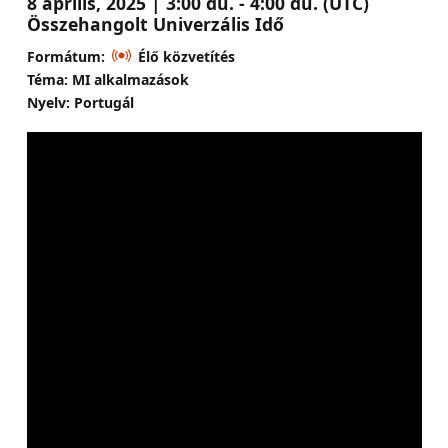
8 április, 2025 | 3:00 du. - 4:00 du. (UTC)
Összehangolt Univerzális Idő
Formátum:
Élő közvetítés
Téma: MI alkalmazások
Nyelv: Portugál