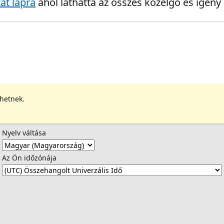
at lapra
ahol láthatta az összes közelgő és igény
ehetnek.
Nyelv váltása
Az Ön időzónája