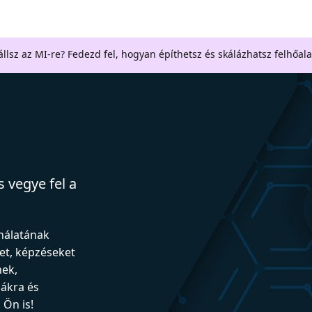
llsz az MI-re? Fedezd fel, hogyan építhetsz és skálázhatsz felhőal
 vegye fel a
ználatának
et, képzéseket
nek,
iákra és
Ön is!