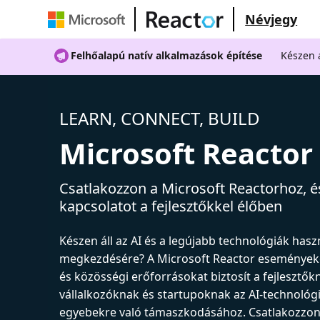
Névjegy
Felhőalapú natív alkalmazások építése
Készen á
LEARN, CONNECT, BUILD
Microsoft Reactor
Csatlakozzon a Microsoft Reactorhoz, és
kapcsolatot a fejlesztőkkel élőben
Készen áll az AI és a legújabb technológiák has
megkezdésére? A Microsoft Reactor események
és közösségi erőforrásokat biztosít a fejlesztők
vállalkozóknak és startupoknak az AI-technológ
egyebekre való támaszkodásához. Csatlakozzon 