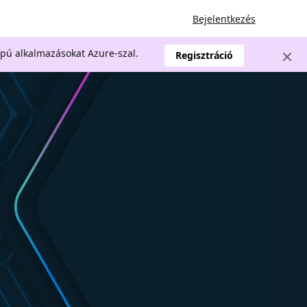
Bejelentkezés
apú alkalmazásokat Azure-szal.
Regisztráció