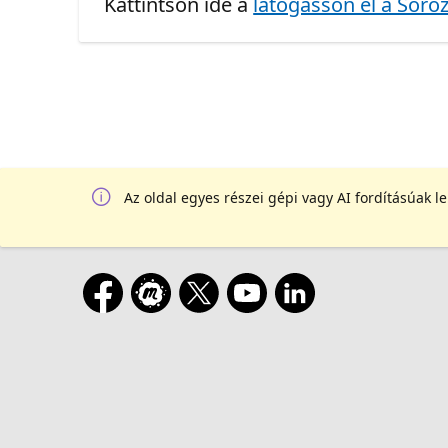
Kattintson ide a
látogasson el a Soroz
Az oldal egyes részei gépi vagy AI fordításúak l