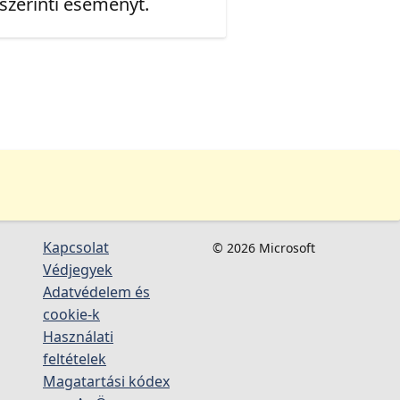
 szerinti eseményt.
Kapcsolat
© 2026 Microsoft
Védjegyek
Adatvédelem és
cookie-k
Használati
feltételek
Magatartási kódex