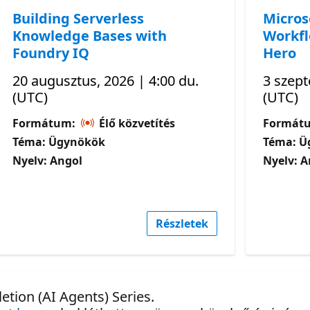
Building Serverless
Micros
Knowledge Bases with
Workfl
Foundry IQ
Hero
20 augusztus, 2026 | 4:00 du.
3 szept
(UTC)
(UTC)
Formátum:
Élő közvetítés
Formát
Téma: Ügynökök
Téma: Ü
Nyelv: Angol
Nyelv: A
Részletek
tion (AI Agents) Series.