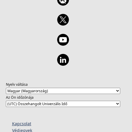
Nyelv váltása
Az Ön időzónája
Kapcsolat
Védjegyek