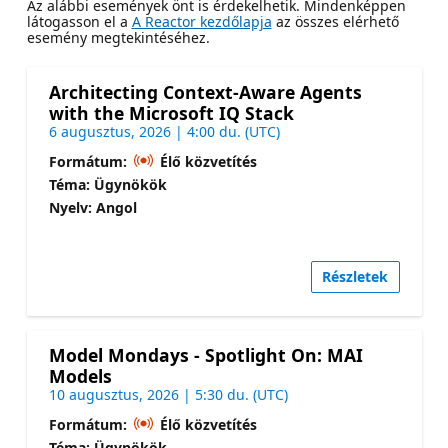
Az alábbi események önt is érdekelhetik. Mindenképpen
látogasson el a
A Reactor kezdőlapja
az összes elérhető
esemény megtekintéséhez.
Architecting Context-Aware Agents
with the Microsoft IQ Stack
6 augusztus, 2026 | 4:00 du. (UTC)
Formátum:
Élő közvetítés
Téma: Ügynökök
Nyelv: Angol
Részletek
Model Mondays - Spotlight On: MAI
Models
10 augusztus, 2026 | 5:30 du. (UTC)
Formátum:
Élő közvetítés
Téma: Ügynökök