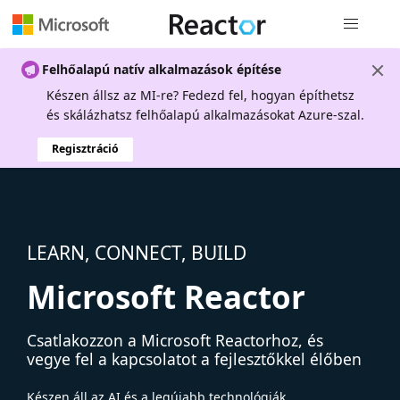
Globális na
Felhőalapú natív alkalmazások építése
Készen állsz az MI-re? Fedezd fel, hogyan építhetsz
és skálázhatsz felhőalapú alkalmazásokat Azure-szal.
Regisztráció
LEARN, CONNECT, BUILD
Microsoft Reactor
Csatlakozzon a Microsoft Reactorhoz, és
vegye fel a kapcsolatot a fejlesztőkkel élőben
Készen áll az AI és a legújabb technológiák