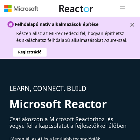
Globális na
Felhőalapú natív alkalmazások építése
Készen állsz az MI-re? Fedezd fel, hogyan építhetsz
és skálázhatsz felhőalapú alkalmazásokat Azure-szal.
Regisztráció
LEARN, CONNECT, BUILD
Microsoft Reactor
Csatlakozzon a Microsoft Reactorhoz, és
vegye fel a kapcsolatot a fejlesztőkkel élőben
Készen áll az AI és a legújabb technológiák