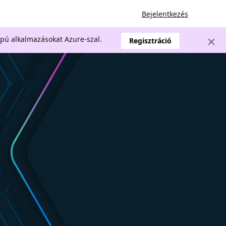
Bejelentkezés
apú alkalmazásokat Azure-szal.
Regisztráció