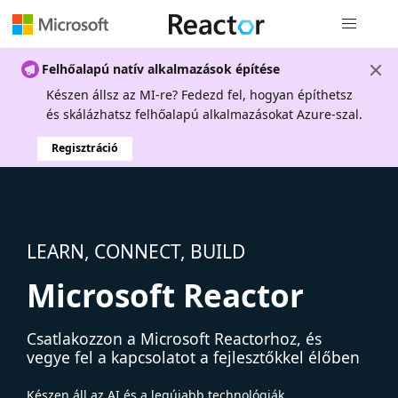
Globális na
Felhőalapú natív alkalmazások építése
Készen állsz az MI-re? Fedezd fel, hogyan építhetsz
és skálázhatsz felhőalapú alkalmazásokat Azure-szal.
Regisztráció
LEARN, CONNECT, BUILD
Microsoft Reactor
Csatlakozzon a Microsoft Reactorhoz, és
vegye fel a kapcsolatot a fejlesztőkkel élőben
Készen áll az AI és a legújabb technológiák