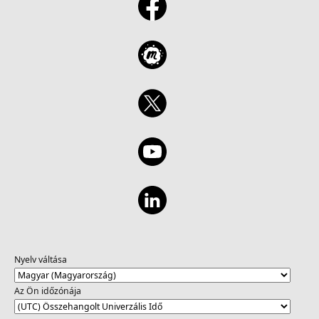
Nyelv váltása
Az Ön időzónája