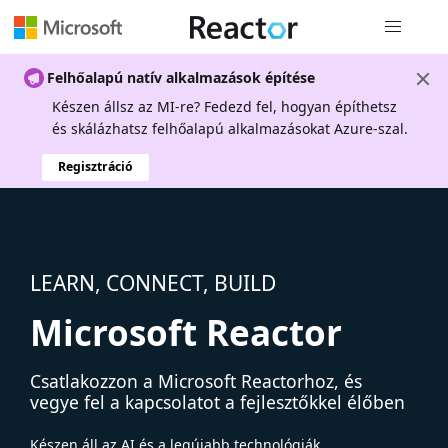
Globális na
Felhőalapú natív alkalmazások építése
Készen állsz az MI-re? Fedezd fel, hogyan építhetsz
és skálázhatsz felhőalapú alkalmazásokat Azure-szal.
Regisztráció
LEARN, CONNECT, BUILD
Microsoft Reactor
Csatlakozzon a Microsoft Reactorhoz, és
vegye fel a kapcsolatot a fejlesztőkkel élőben
Készen áll az AI és a legújabb technológiák