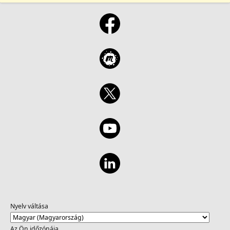
Nyelv váltása
Az Ön időzónája