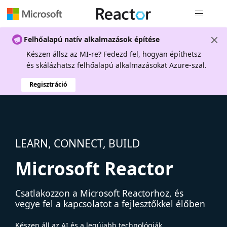
Globális na
Felhőalapú natív alkalmazások építése
Készen állsz az MI-re? Fedezd fel, hogyan építhetsz
és skálázhatsz felhőalapú alkalmazásokat Azure-szal.
Regisztráció
LEARN, CONNECT, BUILD
Microsoft Reactor
Csatlakozzon a Microsoft Reactorhoz, és
vegye fel a kapcsolatot a fejlesztőkkel élőben
Készen áll az AI és a legújabb technológiák