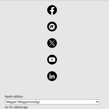
Nyelv váltása
Az Ön időzónája