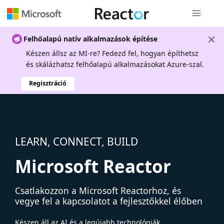
Globális na
Felhőalapú natív alkalmazások építése
Készen állsz az MI-re? Fedezd fel, hogyan építhetsz
és skálázhatsz felhőalapú alkalmazásokat Azure-szal.
Regisztráció
LEARN, CONNECT, BUILD
Microsoft Reactor
Csatlakozzon a Microsoft Reactorhoz, és
vegye fel a kapcsolatot a fejlesztőkkel élőben
Készen áll az AI és a legújabb technológiák