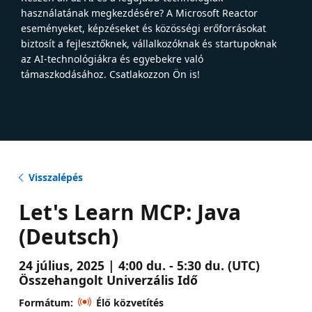
használatának megkezdésére? A Microsoft Reactor
eseményeket, képzéseket és közösségi erőforrásokat
biztosít a fejlesztőknek, vállalkozóknak és startupoknak
az AI-technológiákra és egyebekre való
támaszkodásához. Csatlakozzon Ön is!
Visszalépés
Let's Learn MCP: Java
(Deutsch)
24 július, 2025 | 4:00 du. - 5:30 du. (UTC)
Összehangolt Univerzális Idő
Formátum:
Élő közvetítés