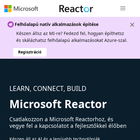
Globális na
Felhőalapú natív alkalmazások építése
Készen állsz az MI-re? Fedezd fel, hogyan építhetsz
és skálázhatsz felhőalapú alkalmazásokat Azure-szal.
Regisztráció
LEARN, CONNECT, BUILD
Microsoft Reactor
Csatlakozzon a Microsoft Reactorhoz, és
vegye fel a kapcsolatot a fejlesztőkkel élőben
Készen áll az AI és a legújabb technológiák