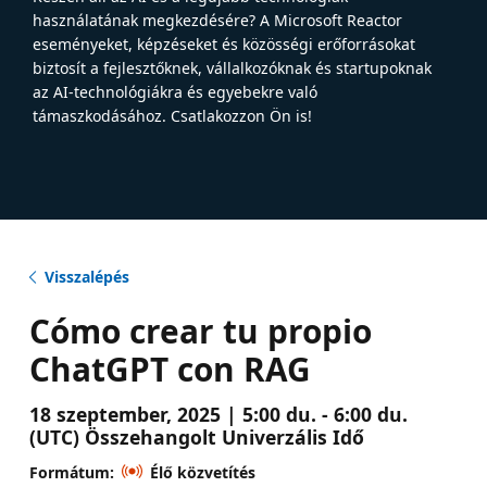
használatának megkezdésére? A Microsoft Reactor
eseményeket, képzéseket és közösségi erőforrásokat
biztosít a fejlesztőknek, vállalkozóknak és startupoknak
az AI-technológiákra és egyebekre való
támaszkodásához. Csatlakozzon Ön is!
Visszalépés
Cómo crear tu propio
ChatGPT con RAG
18 szeptember, 2025 | 5:00 du. - 6:00 du.
(UTC) Összehangolt Univerzális Idő
Formátum:
Élő közvetítés