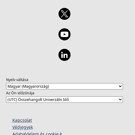
Nyelv váltása
Az Ön időzónája
Kapcsolat
Védjegyek
Adatvédelem és cookie-k