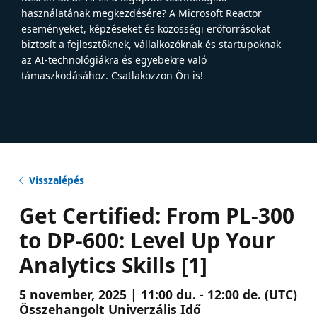
használatának megkezdésére? A Microsoft Reactor
eseményeket, képzéseket és közösségi erőforrásokat
biztosít a fejlesztőknek, vállalkozóknak és startupoknak
az AI-technológiákra és egyebekre való
támaszkodásához. Csatlakozzon Ön is!
Visszalépés
Get Certified: From PL-300
to DP-600: Level Up Your
Analytics Skills [1]
5 november, 2025 | 11:00 du. - 12:00 de. (UTC)
Összehangolt Univerzális Idő