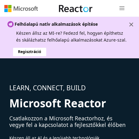
Globális na
Felhőalapú natív alkalmazások építése
Készen állsz az MI-re? Fedezd fel, hogyan építhetsz
és skálázhatsz felhőalapú alkalmazásokat Azure-szal.
Regisztráció
LEARN, CONNECT, BUILD
Microsoft Reactor
Csatlakozzon a Microsoft Reactorhoz, és
vegye fel a kapcsolatot a fejlesztőkkel élőben
Készen áll az AI és a legújabb technológiák