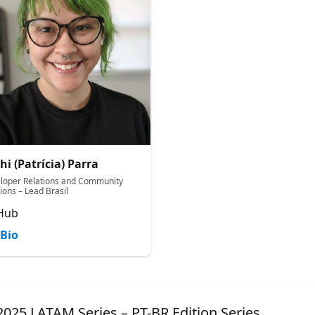
hi (Patrícia) Parra
loper Relations and Community
ions – Lead Brasil
Hub
Bio
025 LATAM Series – PT-BR Edition Series.