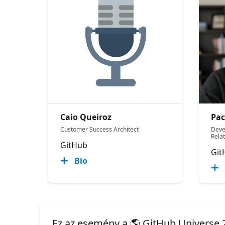
Caio Queiroz
Pac
Customer Success Architect
Deve
Relat
GitHub
Git
Bio
Ez az esemény a 🌎 GitHub Universe 2