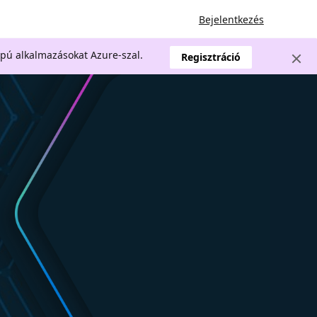
Bejelentkezés
apú alkalmazásokat Azure-szal.
Regisztráció