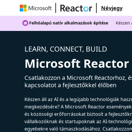
Névjegy
Felhőalapú natív alkalmazások építése
Készen á
LEARN, CONNECT, BUILD
Microsoft Reactor
Csatlakozzon a Microsoft Reactorhoz, és
kapcsolatot a fejlesztőkkel élőben
Készen áll az AI és a legújabb technológiák has
megkezdésére? A Microsoft Reactor események
és közösségi erőforrásokat biztosít a fejlesztők
vállalkozóknak és startupoknak az AI-technológ
egyebekre való támaszkodásához. Csatlakozzon 