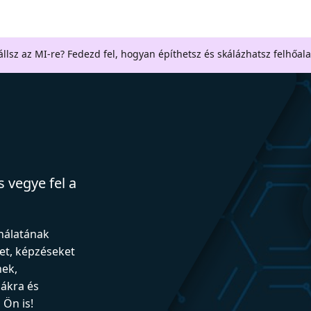
llsz az MI-re? Fedezd fel, hogyan építhetsz és skálázhatsz felhőal
 vegye fel a
ználatának
et, képzéseket
nek,
iákra és
Ön is!