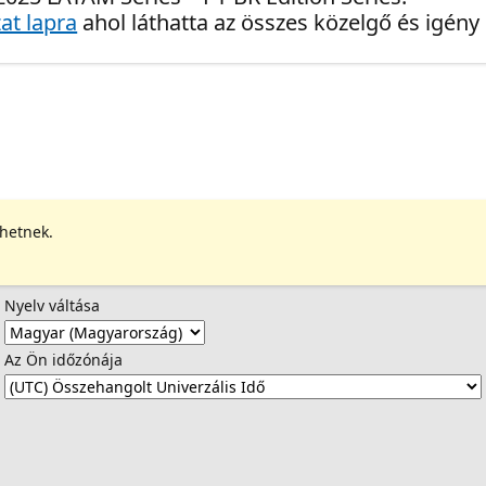
at lapra
ahol láthatta az összes közelgő és igény
ehetnek.
Nyelv váltása
Az Ön időzónája