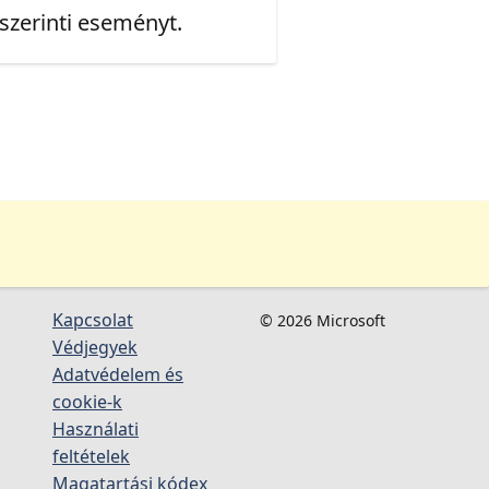
 szerinti eseményt.
Kapcsolat
© 2026 Microsoft
Védjegyek
Adatvédelem és
cookie-k
Használati
feltételek
Magatartási kódex