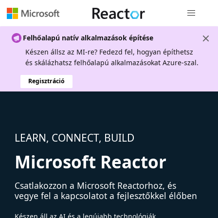
Globális na
Felhőalapú natív alkalmazások építése
Készen állsz az MI-re? Fedezd fel, hogyan építhetsz
és skálázhatsz felhőalapú alkalmazásokat Azure-szal.
Regisztráció
LEARN, CONNECT, BUILD
Microsoft Reactor
Csatlakozzon a Microsoft Reactorhoz, és
vegye fel a kapcsolatot a fejlesztőkkel élőben
Készen áll az AI és a legújabb technológiák