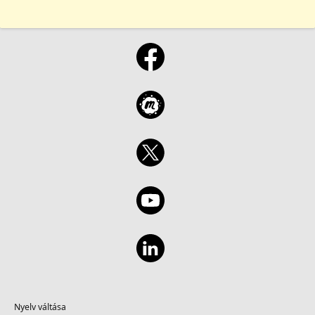
Nyelv váltása