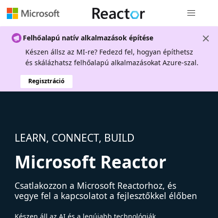
Globális na
Felhőalapú natív alkalmazások építése
Készen állsz az MI-re? Fedezd fel, hogyan építhetsz
és skálázhatsz felhőalapú alkalmazásokat Azure-szal.
Regisztráció
LEARN, CONNECT, BUILD
Microsoft Reactor
Csatlakozzon a Microsoft Reactorhoz, és
vegye fel a kapcsolatot a fejlesztőkkel élőben
Készen áll az AI és a legújabb technológiák