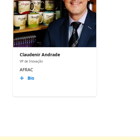
Claudenir Andrade
VP de Inovação
AFRAC
Bio