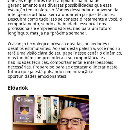
C-levels e gerentes de TI ampliam sua linha de
gerenciamento e as diversas possibilidades que essa
evolução tem a oferecer. Vamos desvendar o universo da
inteligência artificial sem afundar em jargões técnicos.
Descubra como tudo isso se conecta diretamente a você, o
comportamento, sendo a habilidade essencial dos
profissionais e empreendedores, não para um futuro
longínquo, mas já na "próxima semana".
O avanço tecnológico provoca dúvidas, ansiedades e
desafios estimulantes. Ao sair desta palestra, você não só
terá uma visão clara do seu papel nesse cenário dinâmico,
mas também compreenderá a sua importância e as
habilidades técnicas, comportamental e interpessoais
necessárias. Prepare-se para se destacar e liderar neste
futuro que já está pulsando com inovação e
oportunidades emocionantes!
Előadók