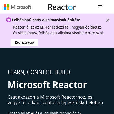
Globális na
Felhőalapú natív alkalmazások építése
Készen állsz az MI-re? Fedezd fel, hogyan építhetsz
és skálázhatsz felhőalapú alkalmazásokat Azure-szal.
Regisztráció
LEARN, CONNECT, BUILD
Microsoft Reactor
Csatlakozzon a Microsoft Reactorhoz, és
vegye fel a kapcsolatot a fejlesztőkkel élőben
Készen áll az AI és a legújabb technológiák