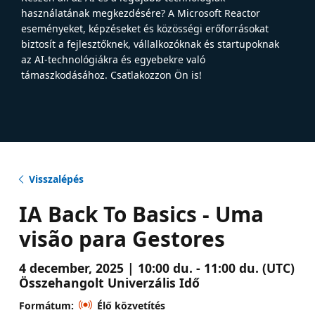
használatának megkezdésére? A Microsoft Reactor
eseményeket, képzéseket és közösségi erőforrásokat
biztosít a fejlesztőknek, vállalkozóknak és startupoknak
az AI-technológiákra és egyebekre való
támaszkodásához. Csatlakozzon Ön is!
Visszalépés
IA Back To Basics - Uma
visão para Gestores
4 december, 2025 | 10:00 du. - 11:00 du. (UTC)
Összehangolt Univerzális Idő
Formátum:
Élő közvetítés