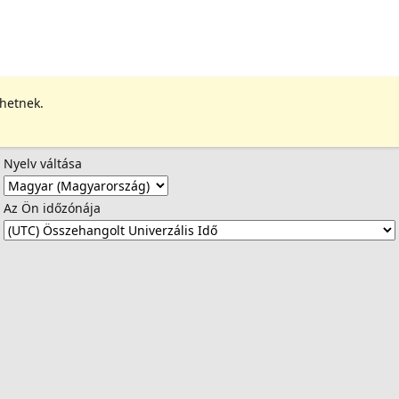
ehetnek.
Nyelv váltása
Az Ön időzónája