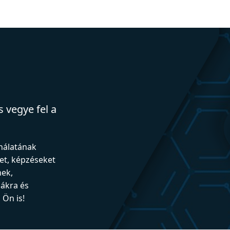
 vegye fel a
ználatának
et, képzéseket
nek,
iákra és
Ön is!