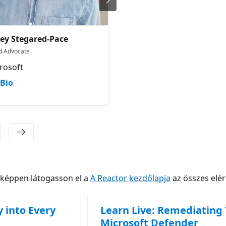
ey Stegared-Pace
Shawn Henry
d Advocate
Principal Program Manager
rosoft
Microsoft
Bio
Bio
nképpen látogasson el a
A Reactor kezdőlapja
az összes elé
y into Every
Learn Live: Remediating
Microsoft Defender