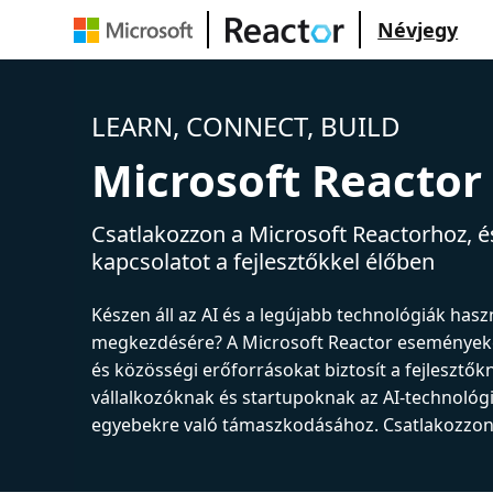
Névjegy
LEARN, CONNECT, BUILD
Microsoft Reactor
Csatlakozzon a Microsoft Reactorhoz, és
kapcsolatot a fejlesztőkkel élőben
Készen áll az AI és a legújabb technológiák has
megkezdésére? A Microsoft Reactor események
és közösségi erőforrásokat biztosít a fejlesztők
vállalkozóknak és startupoknak az AI-technológ
egyebekre való támaszkodásához. Csatlakozzon 