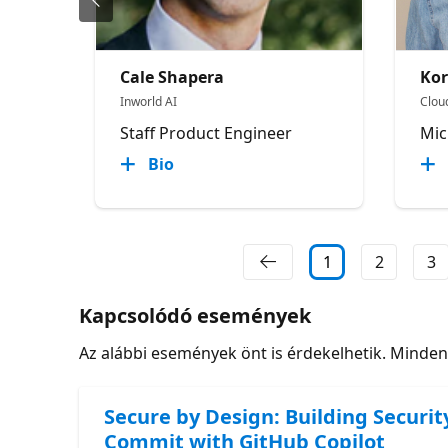
Cale Shapera
Kor
Inworld AI
Clou
Staff Product Engineer
Mic
Bio
1
2
3
Kapcsolódó események
Az alábbi események önt is érdekelhetik. Minde
Secure by Design: Building Securit
Commit with GitHub Copilot