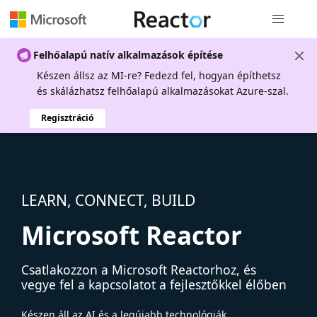
Globális na
Felhőalapú natív alkalmazások építése
Készen állsz az MI-re? Fedezd fel, hogyan építhetsz
és skálázhatsz felhőalapú alkalmazásokat Azure-szal.
Regisztráció
LEARN, CONNECT, BUILD
Microsoft Reactor
Csatlakozzon a Microsoft Reactorhoz, és
vegye fel a kapcsolatot a fejlesztőkkel élőben
Készen áll az AI és a legújabb technológiák