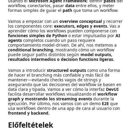
usando el
Microsoft Agent Framework
: definir
pasos
del
workflow, conectarlos, pasar
data
entre ellos, y meter
formas simples de guiar el
path
que toma un workflow.
Vamos a empezar con un
overview conceptual
y recorrer
los componentes core:
executors, edges y events.
Vas a
aprender cómo los workflows pueden componerse con
funciones simples de Python
o estar impulsados por
AI
agents
completos cuando un paso requiere
comportamiento model-driven. De ahí, nos metemos a
conditional branching
, mostrando cómo un workflow
puede seguir paths distintos según
model outputs,
resultados intermedios o decision functions ligeras.
Vamos a introducir
structured outputs
como una forma
de hacer el branching más confiable y más fácil de
mantener—evitando checks vagos de strings y
asegurando que las decisiones del workflow se basen en
data clara y tipada. Vamos a ver cómo la interfaz
DevUI
facilita desarrollar workflows visualizando el
workflow
graph y mostrando los streaming events
durante la
ejecución. Por último, nos vamos con un demo
E2E
que
usa workflows dentro de una app de cara al usuario con
frontend y backend.
Előfeltételek