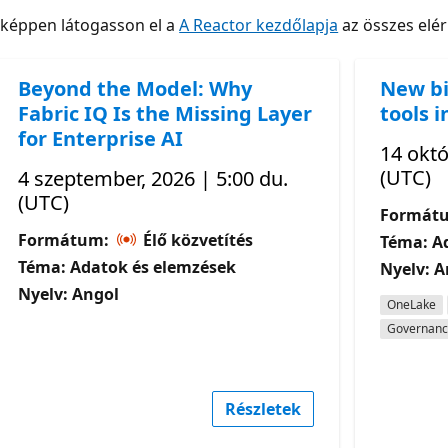
nképpen látogasson el a
A Reactor kezdőlapja
az összes elé
Beyond the Model: Why
New bi
Fabric IQ Is the Missing Layer
tools i
for Enterprise AI
14 októ
(UTC)
4 szeptember, 2026 | 5:00 du.
(UTC)
Formát
Formátum:
Élő közvetítés
Téma: A
Téma: Adatok és elemzések
Nyelv: A
Nyelv: Angol
OneLake
Governan
Részletek