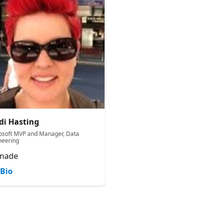
di Hasting
osoft MVP and Manager, Data
neering
anade
Bio