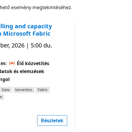
rhető esemény megtekintéséhez.
lling and capacity
n Microsoft Fabric
ber, 2026 | 5:00 du.
um:
Élő közvetítés
datok és elemzések
ngol
Data
Serverless
Fabric
ce
Részletek