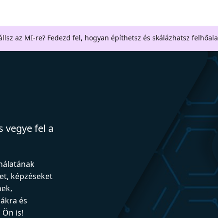
llsz az MI-re? Fedezd fel, hogyan építhetsz és skálázhatsz felhőal
 vegye fel a
ználatának
et, képzéseket
nek,
iákra és
Ön is!