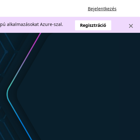
Bejelentkezés
apú alkalmazásokat Azure-szal.
Regisztráció