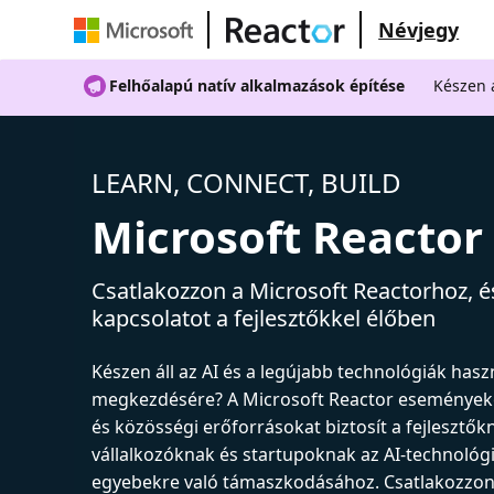
Névjegy
Felhőalapú natív alkalmazások építése
Készen á
LEARN, CONNECT, BUILD
Microsoft Reactor
Csatlakozzon a Microsoft Reactorhoz, és
kapcsolatot a fejlesztőkkel élőben
Készen áll az AI és a legújabb technológiák has
megkezdésére? A Microsoft Reactor események
és közösségi erőforrásokat biztosít a fejlesztők
vállalkozóknak és startupoknak az AI-technológ
egyebekre való támaszkodásához. Csatlakozzon 