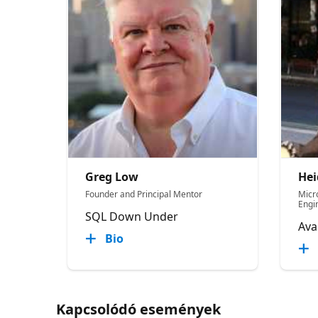
Greg Low
Hei
Founder and Principal Mentor
Micr
Engi
SQL Down Under
Av
Bio
Kapcsolódó események