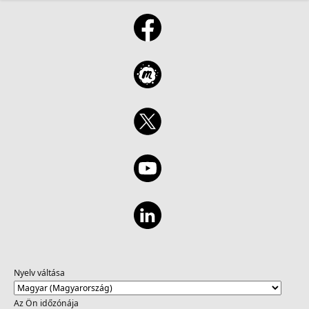
Nyelv váltása
Az Ön időzónája