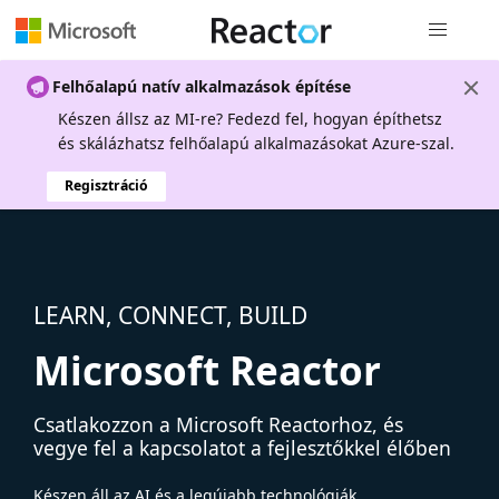
Globális na
Felhőalapú natív alkalmazások építése
Készen állsz az MI-re? Fedezd fel, hogyan építhetsz
és skálázhatsz felhőalapú alkalmazásokat Azure-szal.
Regisztráció
LEARN, CONNECT, BUILD
Microsoft Reactor
Csatlakozzon a Microsoft Reactorhoz, és
vegye fel a kapcsolatot a fejlesztőkkel élőben
Készen áll az AI és a legújabb technológiák