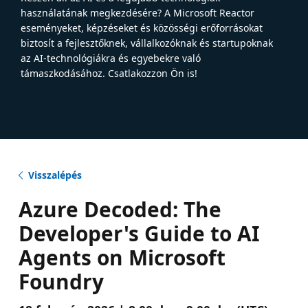
használatának megkezdésére? A Microsoft Reactor
eseményeket, képzéseket és közösségi erőforrásokat
biztosít a fejlesztőknek, vállalkozóknak és startupoknak
az AI-technológiákra és egyebekre való
támaszkodásához. Csatlakozzon Ön is!
Visszalépés
Azure Decoded: The
Developer's Guide to AI
Agents on Microsoft
Foundry