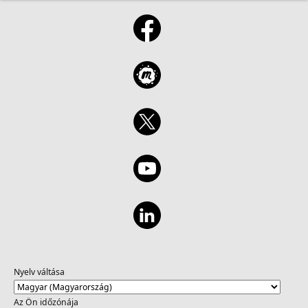
Nyelv váltása
Az Ön időzónája