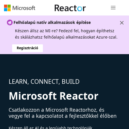
Globális na
Felhőalapú natív alkalmazások építése
Készen állsz az MI-re? Fedezd fel, hogyan építhetsz
és skálázhatsz felhőalapú alkalmazásokat Azure-szal.
Regisztráció
LEARN, CONNECT, BUILD
Microsoft Reactor
Csatlakozzon a Microsoft Reactorhoz, és
vegye fel a kapcsolatot a fejlesztőkkel élőben
Készen áll az AI és a legújabb technológiák