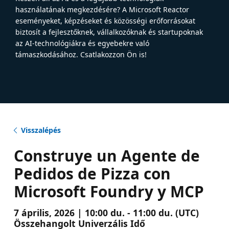
használatának megkezdésére? A Microsoft Reactor
eseményeket, képzéseket és közösségi erőforrásokat
biztosít a fejlesztőknek, vállalkozóknak és startupoknak
az AI-technológiákra és egyebekre való
támaszkodásához. Csatlakozzon Ön is!
Visszalépés
Construye un Agente de
Pedidos de Pizza con
Microsoft Foundry y MCP
7 április, 2026 | 10:00 du. - 11:00 du. (UTC)
Összehangolt Univerzális Idő