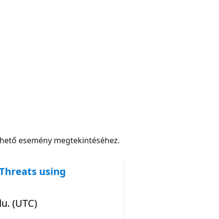
rhető esemény megtekintéséhez.
 Threats using
du. (UTC)