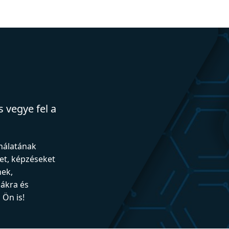
 vegye fel a
ználatának
et, képzéseket
nek,
iákra és
Ön is!