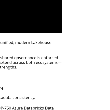
 a unified, modern Lakehouse
 shared governance is enforced
ls extend across both ecosystems—
trengths.
re.
tadata consistency.
 DP-750 Azure Databricks Data