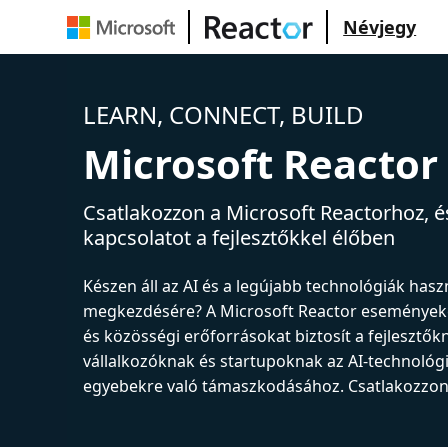
Névjegy
LEARN, CONNECT, BUILD
Microsoft Reactor
Csatlakozzon a Microsoft Reactorhoz, és
kapcsolatot a fejlesztőkkel élőben
Készen áll az AI és a legújabb technológiák has
megkezdésére? A Microsoft Reactor események
és közösségi erőforrásokat biztosít a fejlesztők
vállalkozóknak és startupoknak az AI-technológ
egyebekre való támaszkodásához. Csatlakozzon 