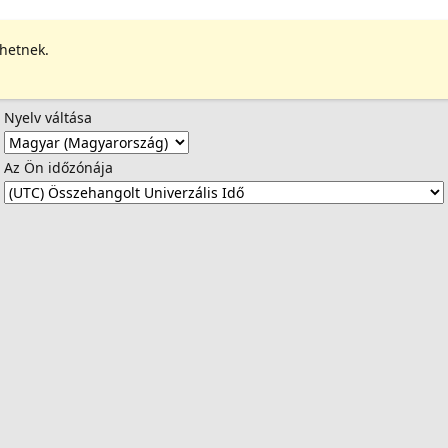
ehetnek.
Nyelv váltása
Az Ön időzónája