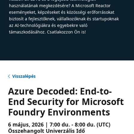
használatának megkezdésére? A Microsoft Reactor
eseményeket, képzéseket és közösségi erőforrásokat
biztosít a fejlesztőknek, vállalkozóknak és startupoknak
az AI-technológiákra és egyebekre való
támaszkodásához. Csatlakozzon Ön is!
Visszalépés
Azure Decoded: End-to-
End Security for Microsoft
Foundry Environments
6 május, 2026 | 7:00 du. - 8:00 du. (UTC)
Összehangolt Univerzális Idő