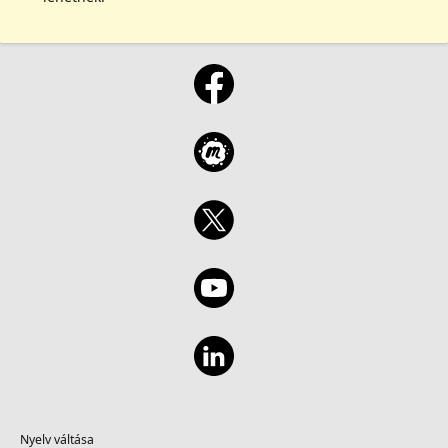
Nyelv váltása