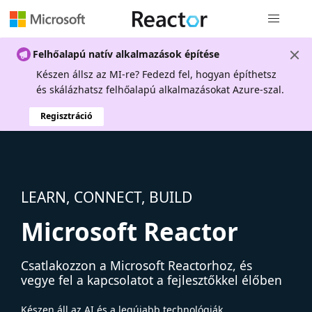
Globális na
Felhőalapú natív alkalmazások építése
Készen állsz az MI-re? Fedezd fel, hogyan építhetsz
és skálázhatsz felhőalapú alkalmazásokat Azure-szal.
Regisztráció
LEARN, CONNECT, BUILD
Microsoft Reactor
Csatlakozzon a Microsoft Reactorhoz, és
vegye fel a kapcsolatot a fejlesztőkkel élőben
Készen áll az AI és a legújabb technológiák