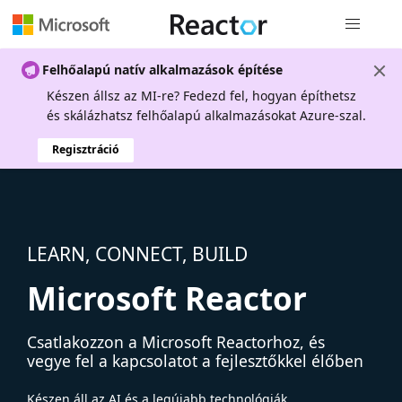
Globális na
Felhőalapú natív alkalmazások építése
Készen állsz az MI-re? Fedezd fel, hogyan építhetsz
és skálázhatsz felhőalapú alkalmazásokat Azure-szal.
Regisztráció
LEARN, CONNECT, BUILD
Microsoft Reactor
Csatlakozzon a Microsoft Reactorhoz, és
vegye fel a kapcsolatot a fejlesztőkkel élőben
Készen áll az AI és a legújabb technológiák