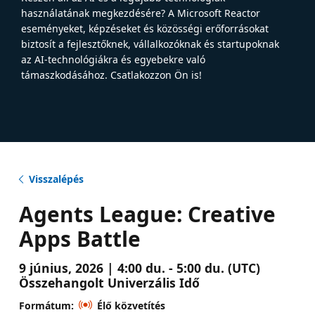
használatának megkezdésére? A Microsoft Reactor
eseményeket, képzéseket és közösségi erőforrásokat
biztosít a fejlesztőknek, vállalkozóknak és startupoknak
az AI-technológiákra és egyebekre való
támaszkodásához. Csatlakozzon Ön is!
Visszalépés
Agents League: Creative
Apps Battle
9 június, 2026 | 4:00 du. - 5:00 du. (UTC)
Összehangolt Univerzális Idő
Formátum:
Élő közvetítés