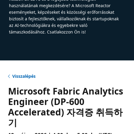
használatának megkezdésére? A Microsoft Reactor
eseményeket, képzéseket és közösségi erőforrásokat
biztosít a fejlesztőknek, vállalkozóknak és startupoknak
az AI-technológiákra és egyebekre való
támaszkodásához. Csatlakozzon Ön is!
Visszalépés
Microsoft Fabric Analytics
Engineer (DP-600
Accelerated) 자격증 취득하
기