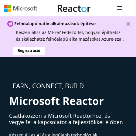
Globális na
Felhőalapú natív alkalmazások építése
Készen állsz az MI-re? Fedezd fel, hogyan építhetsz
és skálázhatsz felhőalapú alkalmazásokat Azure-szal.
Regisztráció
LEARN, CONNECT, BUILD
Microsoft Reactor
Csatlakozzon a Microsoft Reactorhoz, és
vegye fel a kapcsolatot a fejlesztőkkel élőben
Készen áll az AI és a legújabb technológiák