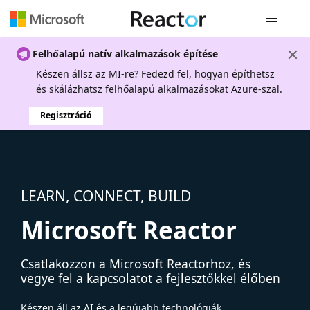
Globális na
Felhőalapú natív alkalmazások építése
Készen állsz az MI-re? Fedezd fel, hogyan építhetsz
és skálázhatsz felhőalapú alkalmazásokat Azure-szal.
Regisztráció
LEARN, CONNECT, BUILD
Microsoft Reactor
Csatlakozzon a Microsoft Reactorhoz, és
vegye fel a kapcsolatot a fejlesztőkkel élőben
Készen áll az AI és a legújabb technológiák