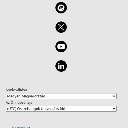
Nyelv váltása
Az Ön időzónája
Kapcsolat