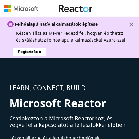
Globális na
Felhőalapú natív alkalmazások építése
Készen állsz az MI-re? Fedezd fel, hogyan építhetsz
és skálázhatsz felhőalapú alkalmazásokat Azure-szal.
Regisztráció
LEARN, CONNECT, BUILD
Microsoft Reactor
Csatlakozzon a Microsoft Reactorhoz, és
vegye fel a kapcsolatot a fejlesztőkkel élőben
Készen áll az AI és a legújabb technológiák