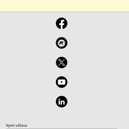
Nyelv váltása