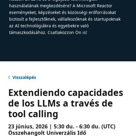
használatának megkezdésére? A Microsoft Reactor
eseményeket, képzéseket és közösségi erőforrásokat
biztosít a fejlesztőknek, vállalkozóknak és startupoknak
az AI-technológiákra és egyebekre való
támaszkodásához. Csatlakozzon Ön is!
Visszalépés
Extendiendo capacidades
de los LLMs a través de
tool calling
23 június, 2026 | 5:30 du. - 6:30 du. (UTC)
Összehangolt Univerzális Idő