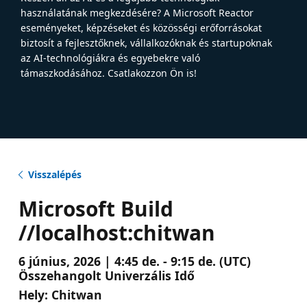
használatának megkezdésére? A Microsoft Reactor
eseményeket, képzéseket és közösségi erőforrásokat
biztosít a fejlesztőknek, vállalkozóknak és startupoknak
az AI-technológiákra és egyebekre való
támaszkodásához. Csatlakozzon Ön is!
Visszalépés
Microsoft Build
//localhost:chitwan
6 június, 2026 | 4:45 de. - 9:15 de. (UTC)
Összehangolt Univerzális Idő
Hely:
Chitwan