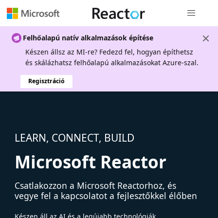
Globális na
Felhőalapú natív alkalmazások építése
Készen állsz az MI-re? Fedezd fel, hogyan építhetsz
és skálázhatsz felhőalapú alkalmazásokat Azure-szal.
Regisztráció
LEARN, CONNECT, BUILD
Microsoft Reactor
Csatlakozzon a Microsoft Reactorhoz, és
vegye fel a kapcsolatot a fejlesztőkkel élőben
Készen áll az AI és a legújabb technológiák