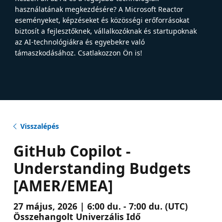
használatának megkezdésére? A Microsoft Reactor
eseményeket, képzéseket és közösségi erőforrásokat
biztosít a fejlesztőknek, vállalkozóknak és startupoknak
az AI-technológiákra és egyebekre való
támaszkodásához. Csatlakozzon Ön is!
Visszalépés
GitHub Copilot -
Understanding Budgets
[AMER/EMEA]
27 május, 2026 | 6:00 du. - 7:00 du. (UTC)
Összehangolt Univerzális Idő