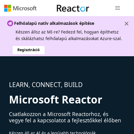
Globális na
Felhőalapú natív alkalmazások építése
Készen állsz az MI-re? Fedezd fel, hogyan építhetsz
és skálázhatsz felhőalapú alkalmazásokat Azure-szal.
Regisztráció
LEARN, CONNECT, BUILD
Microsoft Reactor
Csatlakozzon a Microsoft Reactorhoz, és
vegye fel a kapcsolatot a fejlesztőkkel élőben
Készen áll az AI és a legújabb technológiák