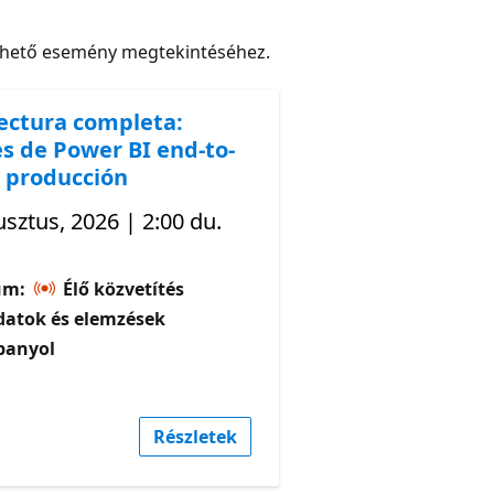
rhető esemény megtekintéséhez.
ectura completa:
s de Power BI end-to-
 producción
sztus, 2026 | 2:00 du.
um:
Élő közvetítés
datok és elemzések
panyol
Részletek