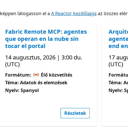
nképpen látogasson el a
A Reactor kezdőlapja
az összes elé
Fabric Remote MCP: agentes
Arquit
que operan en la nube sin
agente
tocar el portal
end en
14 augusztus, 2026 | 3:00 du.
17 augu
(UTC)
(UTC)
Formátum:
Élő közvetítés
Formát
Téma: Adatok és elemzések
Téma: A
Nyelv: Spanyol
Nyelv: S
Részletek