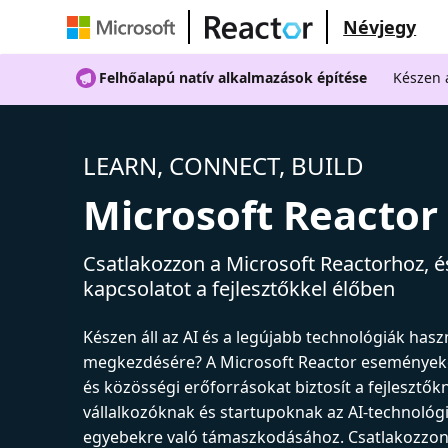
Névjegy
Felhőalapú natív alkalmazások építése
Készen á
LEARN, CONNECT, BUILD
Microsoft Reactor
Csatlakozzon a Microsoft Reactorhoz, és
kapcsolatot a fejlesztőkkel élőben
Készen áll az AI és a legújabb technológiák has
megkezdésére? A Microsoft Reactor események
és közösségi erőforrásokat biztosít a fejlesztők
vállalkozóknak és startupoknak az AI-technológ
egyebekre való támaszkodásához. Csatlakozzon 