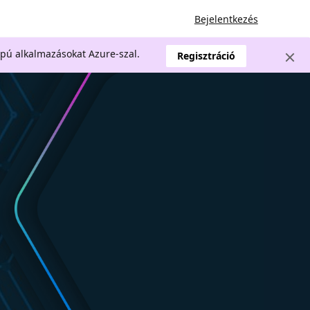
Bejelentkezés
apú alkalmazásokat Azure-szal.
Regisztráció