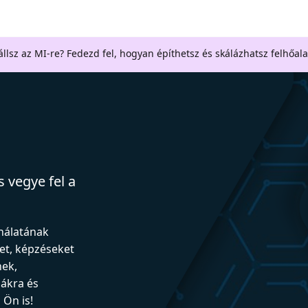
llsz az MI-re? Fedezd fel, hogyan építhetsz és skálázhatsz felhőal
 vegye fel a
ználatának
et, képzéseket
nek,
iákra és
Ön is!