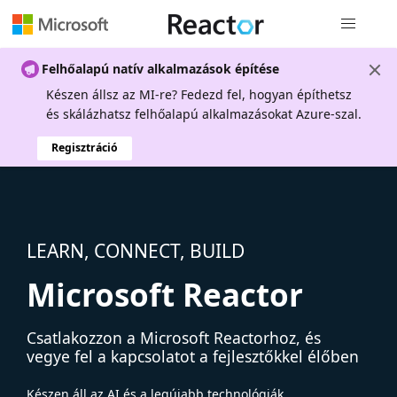
Globális na
Felhőalapú natív alkalmazások építése
Készen állsz az MI-re? Fedezd fel, hogyan építhetsz
és skálázhatsz felhőalapú alkalmazásokat Azure-szal.
Regisztráció
LEARN, CONNECT, BUILD
Microsoft Reactor
Csatlakozzon a Microsoft Reactorhoz, és
vegye fel a kapcsolatot a fejlesztőkkel élőben
Készen áll az AI és a legújabb technológiák