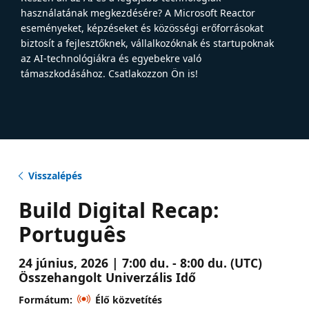
használatának megkezdésére? A Microsoft Reactor
eseményeket, képzéseket és közösségi erőforrásokat
biztosít a fejlesztőknek, vállalkozóknak és startupoknak
az AI-technológiákra és egyebekre való
támaszkodásához. Csatlakozzon Ön is!
Visszalépés
Build Digital Recap:
Português
24 június, 2026 | 7:00 du. - 8:00 du. (UTC)
Összehangolt Univerzális Idő
Formátum:
Élő közvetítés