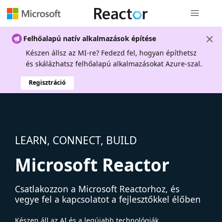
Globális na
Felhőalapú natív alkalmazások építése
Készen állsz az MI-re? Fedezd fel, hogyan építhetsz
és skálázhatsz felhőalapú alkalmazásokat Azure-szal.
Regisztráció
LEARN, CONNECT, BUILD
Microsoft Reactor
Csatlakozzon a Microsoft Reactorhoz, és
vegye fel a kapcsolatot a fejlesztőkkel élőben
Készen áll az AI és a legújabb technológiák