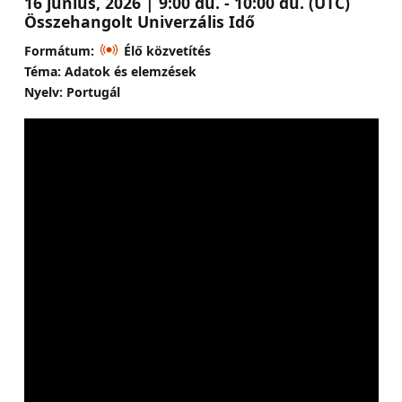
16 június, 2026 | 9:00 du. - 10:00 du. (UTC)
Összehangolt Univerzális Idő
Formátum:
Élő közvetítés
Téma: Adatok és elemzések
Nyelv: Portugál