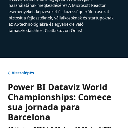
használatának megkezdésére? A Microsoft Reactor
eseményeket, képzéseket és közösségi erőforrásokat
biztosít a fejlesztőknek, vállalkozóknak és startupoknak
az AI-technológiákra és egyebekre való
támaszkodásához. Csatlakozzon Ön is!
Visszalépés
Power BI Dataviz World
Championships: Comece
sua jornada para
Barcelona