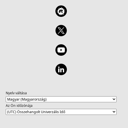
Nyelv váltása
Az Ön időzónája