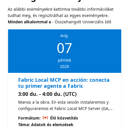
Az alábbi eseményekre kattintva további információkat
tudhat meg, és regisztrálhat az egyes eseményekre.
Minden alkalommal a
- Összehangolt Univerzális Idő
aug.
07
péntek
2026
Fabric Local MCP en acción: conecta
tu primer agente a Fabric
3:00 du. - 4:00 du. (UTC)
Manos a la obra. En esta sesión instalaremos y
configuraremos el Fabric Local MCP Server (GA,
open-source) y lo conectaremos a un cliente de IA
Formátum:
Élő közvetítés
real: VS Code con GitHub Copilot y Claude
Téma: Adatok és elemzések
Desktop. Exploraremos las tres categorías de