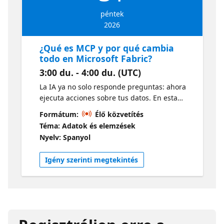
péntek
2026
¿Qué es MCP y por qué cambia
todo en Microsoft Fabric?
3:00 du. - 4:00 du. (UTC)
La IA ya no solo responde preguntas: ahora
ejecuta acciones sobre tus datos. En esta
sesión introductoria entenderás qué es el
Formátum:
Élő közvetítés
Model Context Protocol (MCP), por qué se ha
Téma: Adatok és elemzések
convertido en el estándar de la industria y
Nyelv: Spanyol
cómo Microsoft lo está integrando en Fabric
como base de su plataforma agéntica.
Igény szerinti megtekintés
Veremos la arquitectura cliente-servidor de
MCP, qué son los servidores Local y Remote
de Fabric, y cómo un agente de IA puede
descubrir y operar workspaces, lakehouses y
pipelines usando lenguaje natural. Sin
código todavía — el objetivo es que salgas