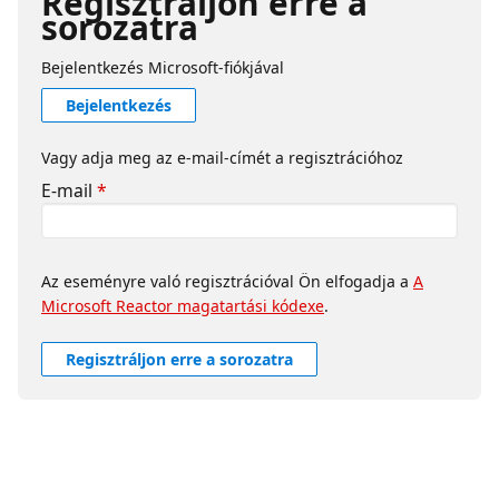
Regisztráljon erre a
con el mapa mental completo del
sorozatra
ecosistema.
Bejelentkezés Microsoft-fiókjával
Bejelentkezés
Vagy adja meg az e-mail-címét a regisztrációhoz
E-mail
*
Az eseményre való regisztrációval Ön elfogadja a
A
Microsoft Reactor magatartási kódexe
.
Regisztráljon erre a sorozatra