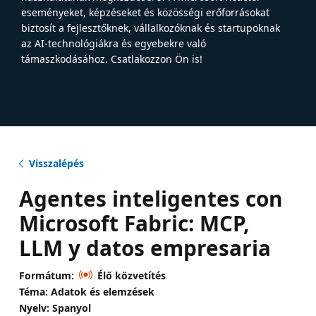
eseményeket, képzéseket és közösségi erőforrásokat
biztosít a fejlesztőknek, vállalkozóknak és startupoknak
az AI-technológiákra és egyebekre való
támaszkodásához. Csatlakozzon Ön is!
Visszalépés
Agentes inteligentes con
Microsoft Fabric: MCP,
LLM y datos empresaria
Formátum:
Élő közvetítés
Téma: Adatok és elemzések
Nyelv: Spanyol