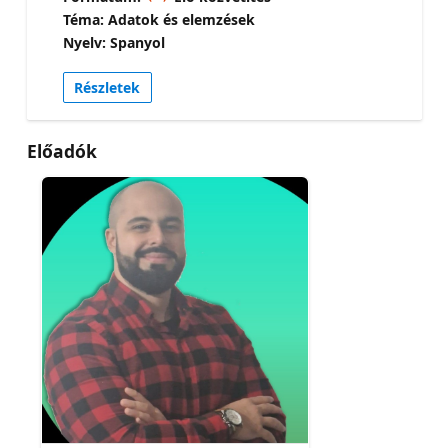
desde Build 2026) es la capa de contexto
Téma: Adatok és elemzések
compartido que unifica Data Agents, modelos
Nyelv: Spanyol
semánticos y Ontologías sobre OneLake.
Aprenderás qué es una Ontología en Fabric,
Részletek
cómo define entidades, relaciones, propiedades y
reglas de negocio vinculadas a datos en vivo, y
cómo exponerla como servidor MCP para que
Előadók
cualquier agente externo — Claude, Copilot,
agentes de Foundry — pueda fundamentar su
razonamiento en ella sin reescribir integraciones.
Construiremos un flujo multi-agente completo
donde el orquestador consulta la Ontología vía
MCP para entender el negocio, delega al Data
Agent para los datos, y entrega respuestas
consistentes y gobernadas. Cerraremos con una
hoja de ruta práctica: qué está GA, qué está en
Preview, y cómo planificar la adopción en tu
organización hoy mismo. Los últimos 15 minutos
serán Q&A abierto. Trae tu caso de uso real — los
últimos 15 minutos son para arquitectura
personalizada y preguntas abiertas.