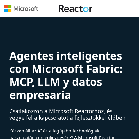
Globális na
Agentes inteligentes
con Microsoft Fabric:
MCP, LLM y datos
empresaria
Csatlakozzon a Microsoft Reactorhoz, és
vegye fel a kapcsolatot a fejlesztőkkel élőben
Készen áll az AI és a legújabb technológiák
használatának megkezdésére? A Microsoft Reactor