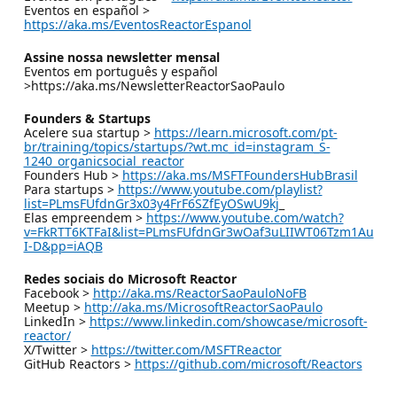
Eventos en español >
https://aka.ms/EventosReactorEspanol
Assine nossa newsletter mensal
Eventos em português y español
>https://aka.ms/NewsletterReactorSaoPaulo
Founders & Startups
Acelere sua startup >
https://learn.microsoft.com/pt-
br/training/topics/startups/?wt.mc_id=instagram_S-
1240_organicsocial_reactor
Founders Hub >
https://aka.ms/MSFTFoundersHubBrasil
Para startups >
https://www.youtube.com/playlist?
list=PLmsFUfdnGr3x03y4FrF6SZfEyOSwU9kj
_
Elas empreendem >
https://www.youtube.com/watch?
v=FkRTT6KTFaI&list=PLmsFUfdnGr3wOaf3uLIIWT06Tzm1Au
I-D&pp=iAQB
Redes sociais do Microsoft Reactor
Facebook >
http://aka.ms/ReactorSaoPauloNoFB
Meetup >
http://aka.ms/MicrosoftReactorSaoPaulo
LinkedIn >
https://www.linkedin.com/showcase/microsoft-
reactor/
X/Twitter >
https://twitter.com/MSFTReactor
GitHub Reactors >
https://github.com/microsoft/Reactors