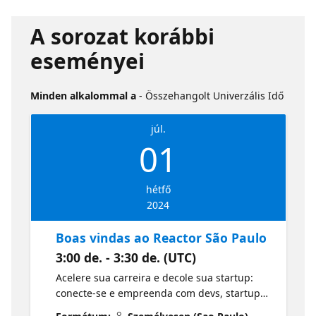
A sorozat korábbi
eseményei
Minden alkalommal a
- Összehangolt Univerzális Idő
júl.
01
hétfő
2024
Boas vindas ao Reactor São Paulo
3:00 de. - 3:30 de. (UTC)
Acelere sua carreira e decole sua startup:
conecte-se e empreenda com devs, startups
e aprenda grátis! Navegue pelas 10 sessões