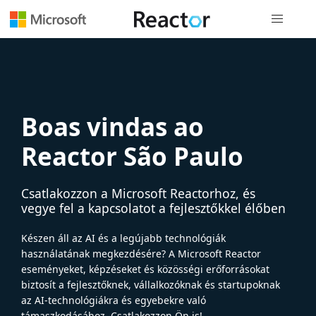
Globális na
Boas vindas ao
Reactor São Paulo
Csatlakozzon a Microsoft Reactorhoz, és
vegye fel a kapcsolatot a fejlesztőkkel élőben
Készen áll az AI és a legújabb technológiák
használatának megkezdésére? A Microsoft Reactor
eseményeket, képzéseket és közösségi erőforrásokat
biztosít a fejlesztőknek, vállalkozóknak és startupoknak
az AI-technológiákra és egyebekre való
támaszkodásához. Csatlakozzon Ön is!