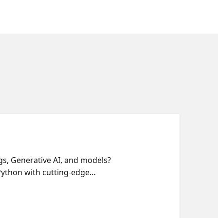
gs, Generative AI, and models?
 Python with cutting-edge
, incorporating AI to enrich
 fit our event-driven
lications for you to takeaway.