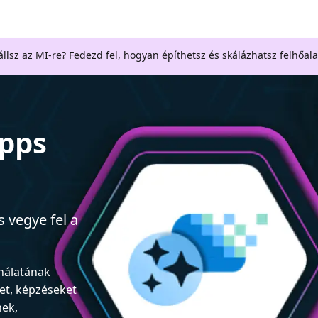
llsz az MI-re? Fedezd fel, hogyan építhetsz és skálázhatsz felhőal
Apps
 vegye fel a
ználatának
et, képzéseket
nek,