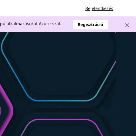
Bejelentkezés
apú alkalmazásokat Azure-szal.
Regisztráció