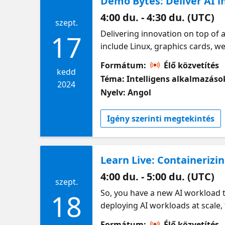
Demo Bytes: Deliver AI i
4:00 du. - 4:30 du. (UTC)
szept.
Delivering innovation on top of 
17
include Linux, graphics cards, 
standards of Kubernetes, Jakarta
Formátum:
Élő közvetítés
While using GitHub copilot certa
kedd
Téma: Intelligens alkalmazáso
the application itself. After at
2024
Nyelv: Angol
Azure OpenAI in the problem dom
Igény szerinti megtekintés
Learn Live: Containerizi
4:00 du. - 5:00 du. (UTC)
szept.
So, you have a new AI workload t
18
deploying AI workloads at scale,
We'll get hands on and deploy an
Formátum:
Élő közvetítés