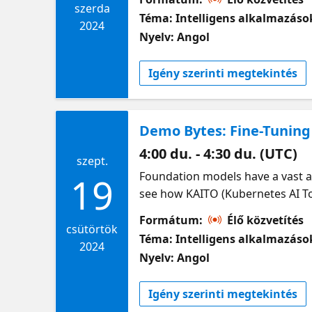
"works on all machines" in 90 minu
szerda
Téma: Intelligens alkalmazáso
https://aka.ms/intelligent-apps
2024
Nyelv: Angol
Igény szerinti megtekintés
Demo Bytes: Fine-Tunin
4:00 du. - 4:30 du. (UTC)
szept.
Foundation models have a vast am
19
see how KAITO (Kubernetes AI To
and provide more accurate answe
Formátum:
Élő közvetítés
csütörtök
Téma: Intelligens alkalmazáso
2024
Nyelv: Angol
Igény szerinti megtekintés