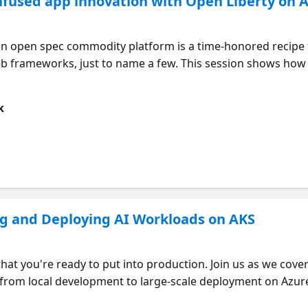
nfused app innovation with Open Liberty on 
an open spec commodity platform is a time-honored recipe f
web frameworks, just to name a few. This session shows how
 EE, Langchain4J, and Azure OpenAI can help you deliver inn
inly helps building apps, this session shows how AI is appl
k
tending this session, you'll know how to run Open Liberty on
ain of the application.
ng and Deploying AI Workloads on AKS
hat you're ready to put into production. Join us as we cover
 from local development to large-scale deployment on Azur
 AI workload to an enterprise ready AKS cluster. We'll go 