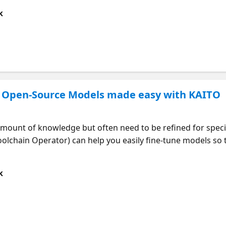
tes or less! This series is part of the “Build Intelligent App
k
g Open-Source Models made easy with KAITO
ount of knowledge but often need to be refined for specifi
olchain Operator) can help you easily fine-tune models so 
rs; just as your users expect.
k