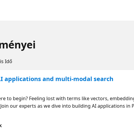
eményei
is Idő
AI applications and multi-modal search
)
e to begin? Feeling lost with terms like vectors, embeddin
 Join our experts as we dive into building AI applications in
ance a serverless Python application using Azure Functions
 Using data from Azure Cosmos DB, we’ll tailor AI models to
k
ly, we’ll share practical tips on scaling and deploying AI app