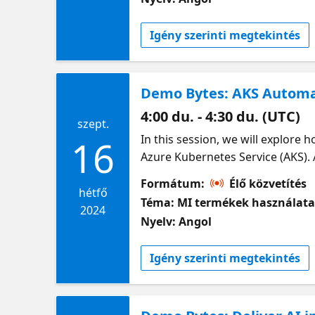
This series is part of the “Build 
Igény szerinti megtekintés
Demo Bytes: AKS Automa
4:00 du. - 4:30 du. (UTC)
szept.
In this session, we will explor
16
Azure Kubernetes Service (AKS).
but also ensure consistent and r
Formátum:
Élő közvetítés
including continuous integration
hétfő
Téma: MI termékek használat
Dockerfiles and Kubernetes depl
2024
Nyelv: Angol
to leverage the Azure Portal fo
just getting started, this sessio
Igény szerinti megtekintés