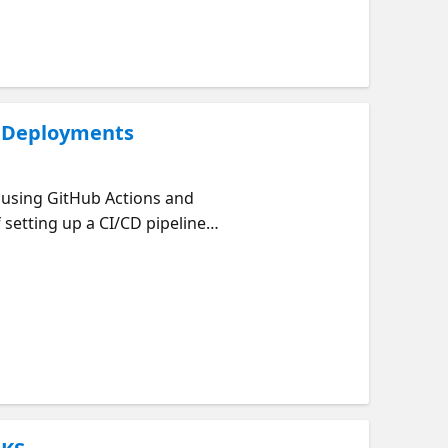
lligent-apps
s Deployments
 using GitHub Actions and
setting up a CI/CD pipeline
 automated deployments,
automatic creation of
ally, we will demonstrate how
 seasoned Kubernetes user or
ce your deployment process.