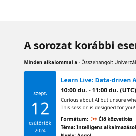
A sorozat korábbi es
Minden alkalommal a
- Összehangolt Univerzál
Learn Live: Data-driven 
10:00 du. - 11:00 du. (UTC
szept.
Curious about AI but unsure wher
12
This session is designed for you!
technology and models. We'll enh
Formátum:
Élő közvetítés
and improve the user experience.
csütörtök
Téma: Intelligens alkalmazáso
application scenarios. Additional
2024
Nyelv: Angol