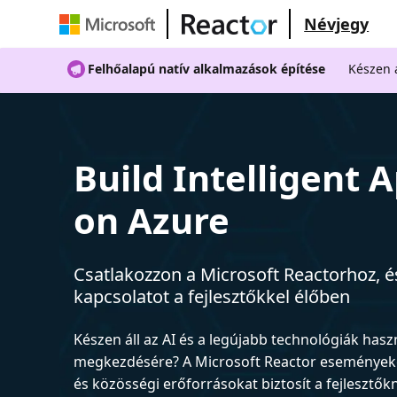
Névjegy
Felhőalapú natív alkalmazások építése
Készen á
Build Intelligent 
on Azure
Csatlakozzon a Microsoft Reactorhoz, és
kapcsolatot a fejlesztőkkel élőben
Készen áll az AI és a legújabb technológiák has
megkezdésére? A Microsoft Reactor események
és közösségi erőforrásokat biztosít a fejlesztők