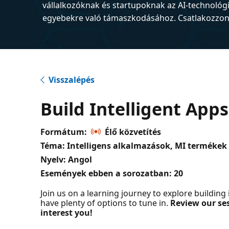
vállalkozóknak és startupoknak az AI-technológ
egyebekre való támaszkodásához. Csatlakozzon 
Visszalépés
Build Intelligent App
Formátum:
Élő közvetítés
Téma: Intelligens alkalmazások, MI termékek h
Nyelv: Angol
Események ebben a sorozatban:
20
Join us on a learning journey to explore buildin
have plenty of options to tune in.
Review our ses
interest you!