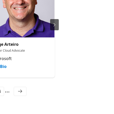
ge Arteiro
Paul Yu
or Cloud Advocate
Senior Cloud Advocate
rosoft
Microsoft
Bio
Bio
4