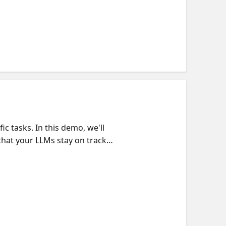
s” initiative. Learn more at
c tasks. In this demo, we'll
that your LLMs stay on track