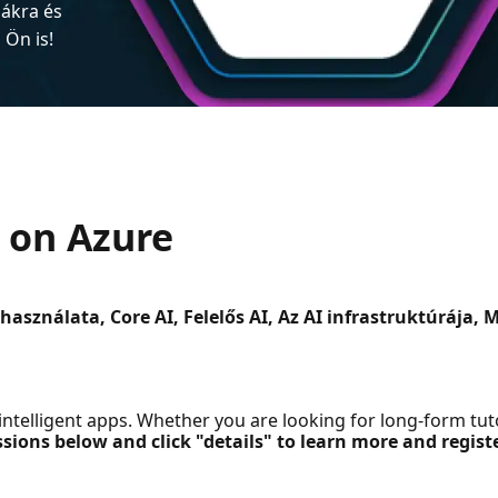
iákra és
Ön is!
s on Azure
asználata, Core AI, Felelős AI, Az AI infrastruktúrája,
g intelligent apps. Whether you are looking for long-form tu
sions below and click "details" to learn more and registe