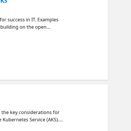
AKS
or success in IT. Examples
 building on the open
ovation like never before.
ied in the problem domain of
 AKS and use LangChain4J with
 the key considerations for
e Kubernetes Service (AKS).
from "works on my machine" to