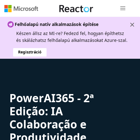
Globális na
Felhőalapú natív alkalmazások építése
Készen állsz az MI-re? Fedezd fel, hogyan építhetsz
és skálázhatsz felhőalapú alkalmazásokat Azure-szal.
Regisztráció
PowerAI365 - 2ª
Edição: IA
Colaboração e
Produtividade