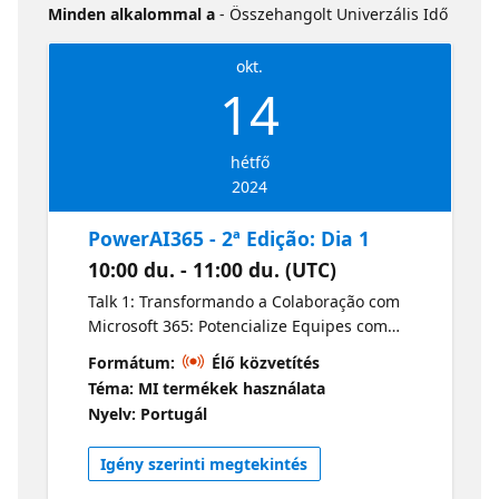
Minden alkalommal a
- Összehangolt Univerzális Idő
okt.
14
hétfő
2024
PowerAI365 - 2ª Edição: Dia 1
10:00 du. - 11:00 du. (UTC)
Talk 1: Transformando a Colaboração com
Microsoft 365: Potencialize Equipes com
Copilot, Teams e Planner Premium Explore
Formátum:
Élő közvetítés
como o Microsoft Copilot pode revolucionar a
Téma: MI termékek használata
colaboração em equipe dentro do Microsoft
Nyelv: Portugál
365 e do Microsoft Teams. Aprenda a
integrar assistentes de IA para melhorar a
Igény szerinti megtekintés
comunicação, organizar tarefas e otimizar o
gerenciamento de projetos com o Planner