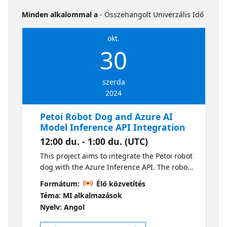
Minden alkalommal a
- Összehangolt Univerzális Idő
okt.
30
szerda
2024
Petoi Robot Dog and Azure AI
Model Inference API Integration
12:00 du. - 1:00 du. (UTC)
This project aims to integrate the Petoi robot
dog with the Azure Inference API. The robot
dog, used in STEM projects, has four legs
Formátum:
Élő közvetítés
and eight joints, all of which can move
Téma: MI alkalmazások
independently. The objective of this project
Nyelv: Angol
is to enable communication with the robot
dog in human language and to utilize the