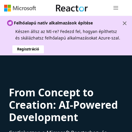
Globális na
Felhőalapú natív alkalmazások építése
Készen állsz az MI-re? Fedezd fel, hogyan építhetsz
és skálázhatsz felhőalapú alkalmazásokat Azure-szal.
Regisztráció
From Concept to
Creation: AI-Powered
Development