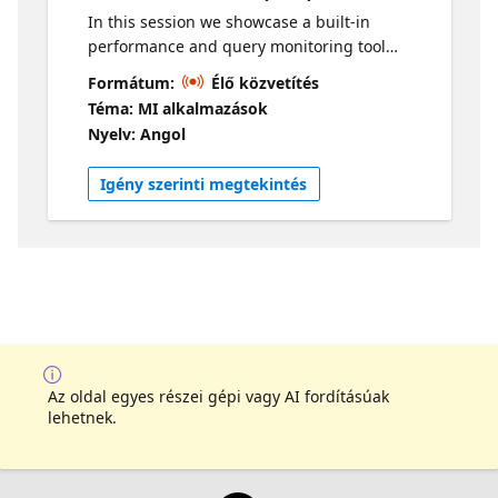
In this session we showcase a built-in
performance and query monitoring tool
called Performance Dashboard - it is specific
Formátum:
Élő közvetítés
to SQL database in Microsoft Fabric, and
Téma: MI alkalmazások
supports developer-friendly troubleshooting
Nyelv: Angol
actions. Live sessions will be available in two
time zones. If you are looking for an earlier
Igény szerinti megtekintés
session, visit this series
Az oldal egyes részei gépi vagy AI fordításúak
lehetnek.