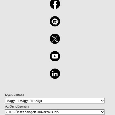
Nyelv váltása
Az Ön időzónája