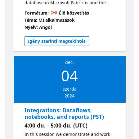
database in Microsoft Fabric is and the
benefits of leveraging a database that is
Formátum:
Élő közvetítés
embeddeded within the Fabric ecosystem.
Téma: MI alkalmazások
We also demonstrate some initial "getting
Nyelv: Angol
started" steps for those new to Fabric and/or
SQL database in Microsoft Fabric. Live
Igény szerinti megtekintés
sessions will be available in two time zones.
If you are looking for an earlier session, visit
this series
dec.
04
szerda
2024
Integrations: Dataflows,
notebooks, and reports (PST)
4:00 du. - 5:00 du. (UTC)
In this session we demonstrate and work