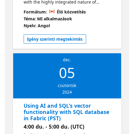
with the highly integrated nature of
Microsoft Fabric. We explore various
Formátum:
Élő közvetítés
methods of importing data; then we work
Téma: MI alkalmazások
with that data using Notebooks and PowerBI
Nyelv: Angol
Reports from within Fabric. Live sessions will
be available in two time zones. If you are
Igény szerinti megtekintés
looking for an earlier session, visit this series
dec.
05
csütörtök
2024
Using AI and SQL's vector
functionality with SQL database
in Fabric (PST)
4:00 du. - 5:00 du. (UTC)