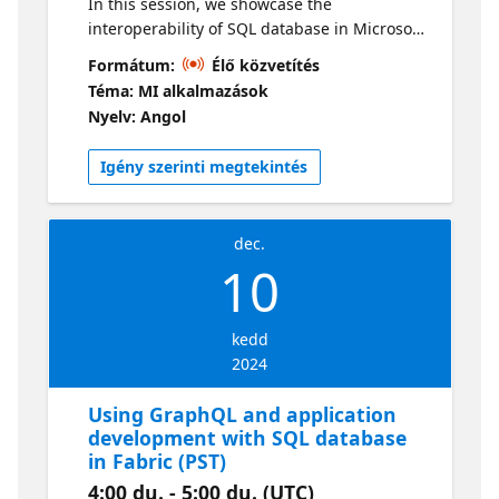
In this session, we showcase the
interoperability of SQL database in Microsoft
Fabric with AzureOpenAI and SQL's new
Formátum:
Élő közvetítés
vector database capability. You will learn
Téma: MI alkalmazások
about vector databases and connect your
Nyelv: Angol
SQL database in Microsoft Fabric to OpenAI
to leverage the built-in vector support. Live
Igény szerinti megtekintés
sessions will be available in two time zones.
If you are looking for an earlier session, visit
this series
dec.
10
kedd
2024
Using GraphQL and application
development with SQL database
in Fabric (PST)
4:00 du. - 5:00 du. (UTC)