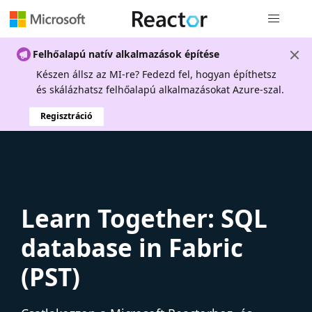
Globális na
Felhőalapú natív alkalmazások építése
Készen állsz az MI-re? Fedezd fel, hogyan építhetsz
és skálázhatsz felhőalapú alkalmazásokat Azure-szal.
Regisztráció
Learn Together: SQL
database in Fabric
(PST)