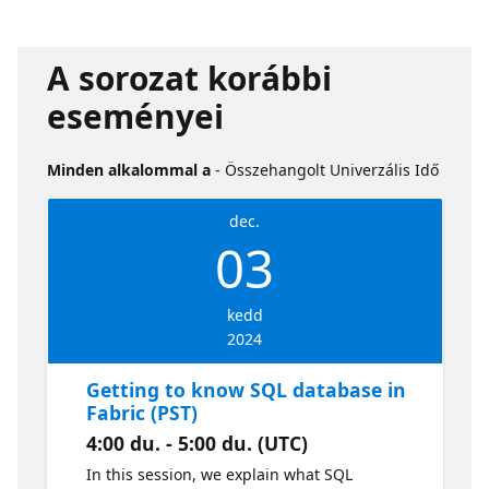
A sorozat korábbi
eseményei
Minden alkalommal a
- Összehangolt Univerzális Idő
dec.
03
kedd
2024
Getting to know SQL database in
Fabric (PST)
4:00 du. - 5:00 du. (UTC)
In this session, we explain what SQL