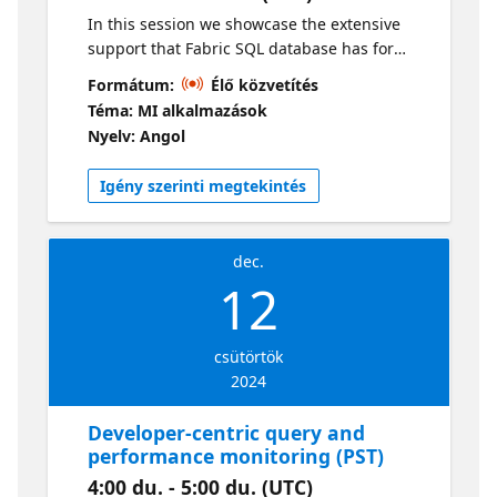
In this session we showcase the extensive
support that Fabric SQL database has for
source control for databases, as well as
Formátum:
Élő közvetítés
deployment pipelines. Live sessions will be
Téma: MI alkalmazások
available in two time zones. If you are
Nyelv: Angol
looking for an earlier session, visit this series
Igény szerinti megtekintés
dec.
12
csütörtök
2024
Developer-centric query and
performance monitoring (PST)
4:00 du. - 5:00 du. (UTC)