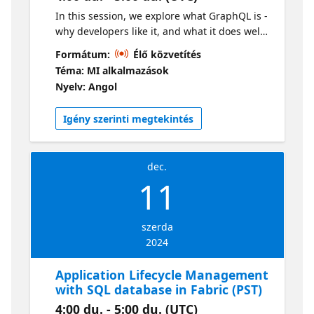
In this session, we explore what GraphQL is -
why developers like it, and what it does well.
We then leverage Fabric's built-in GraphQL
Formátum:
Élő közvetítés
API builder to quickly create a simple
Téma: MI alkalmazások
application. Live sessions will be available in
Nyelv: Angol
two time zones. If you are looking for an
earlier session, visit this series
Igény szerinti megtekintés
dec.
11
szerda
2024
Application Lifecycle Management
with SQL database in Fabric (PST)
4:00 du. - 5:00 du. (UTC)