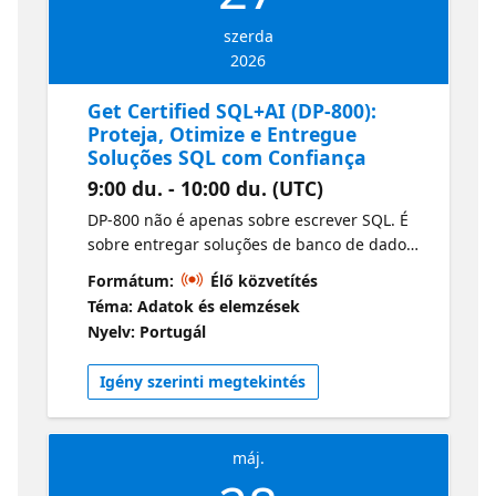
szerda
2026
Get Certified SQL+AI (DP-800):
Proteja, Otimize e Entregue
Soluções SQL com Confiança
9:00 du. - 10:00 du. (UTC)
DP-800 não é apenas sobre escrever SQL. É
sobre entregar soluções de banco de dados
seguras, rápidas e prontas para produção
Formátum:
Élő közvetítés
em ambientes modernos de engenharia.
Téma: Adatok és elemzések
Nesta sessão, vamos focar nas práticas de
Nyelv: Portugál
engenharia que transformam seu trabalho
com SQL em soluções prontas para uso real.
Igény szerinti megtekintés
máj.