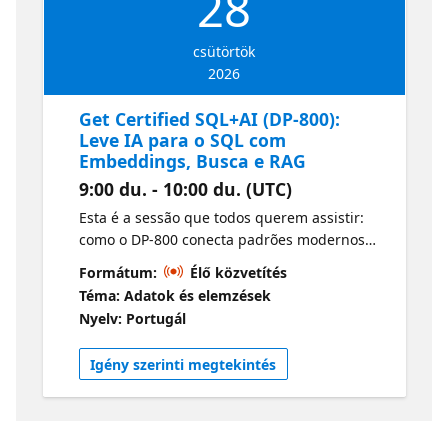
28
csütörtök
2026
Get Certified SQL+AI (DP-800):
Leve IA para o SQL com
Embeddings, Busca e RAG
9:00 du. - 10:00 du. (UTC)
Esta é a sessão que todos querem assistir:
como o DP-800 conecta padrões modernos
de IA diretamente às suas soluções SQL.
Formátum:
Élő közvetítés
Vamos explicar o que o exame espera sobre
Téma: Adatok és elemzések
embeddings, vetores, busca inteligente e
Nyelv: Portugál
retrieval augmented generation (RAG)
traduzindo tudo em conceitos práticos e
Igény szerinti megtekintés
aplicáveis.