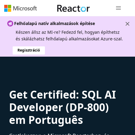
Globális na
Felhőalapú natív alkalmazások építése
Készen állsz az MI-re? Fedezd fel, hogyan építhetsz
és skálázhatsz felhőalapú alkalmazásokat Azure-szal.
Regisztráció
Get Certified: SQL AI
Developer (DP-800)
em Português