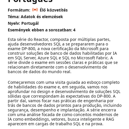
Formátum:
Élő közvetítés
Téma: Adatok és elemzések
Nyelv: Portugál
Események ebben a sorozatban:
4
Esta série do Reactor, composta por múltiplas partes,
ajuda desenvolvedores SQL a se prepararem para o
exame DP-800, a nova certificação da Microsoft para
construir soluções de banco de dados habilitadas por IA
em SQL Server, Azure SQL e SQL no Microsoft Fabric. A
série divide o exame em sessões claras e práticas que se
relacionam diretamente com o desenvolvimento de
bancos de dados do mundo real.
Começaremos com uma visita guiada ao esboço completo
de habilidades do exame e, em seguida, vamos nos
aprofundar no design e desenvolvimento de soluções SQL
sólidas que correspondam às expectativas do DP-800. A
partir daí, vamos focar nas práticas de engenharia por
trás de bancos de dados prontos para produção, incluindo
segurança, desempenho e implantação. A série encerra
com uma análise focada de como conceitos modernos de
IA como embeddings, vetores, busca inteligente e RAG
aparecem em cargas de trabalho SQL e na prova.