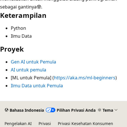
sebagai gantinya🤓.
Keterampilan
Python
Ilmu Data
Proyek
Gen AI untuk Pemula
AI untuk pemula
[ML untuk Pemula] (
https://aka.ms/ml-beginners
)
Ilmu Data untuk Pemula
Mode
baca
Bahasa Indonesia
Pilihan Privasi Anda
Tema
dinonaktifkan
Pengelakan AI
Privasi
Privasi Kesehatan Konsumen