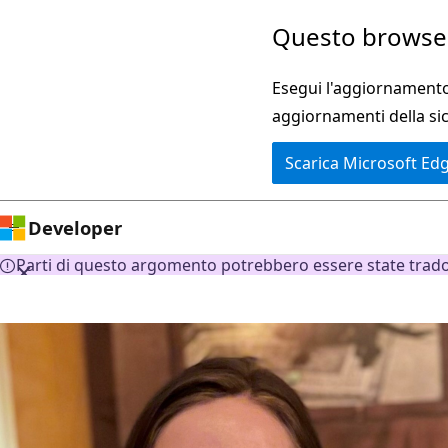
Ignora
Questo browser
e
passa
Esegui l'aggiornamento 
al
aggiornamenti della si
contenuto
Scarica Microsoft Ed
principale
Developer
Parti di questo argomento potrebbero essere state tradott