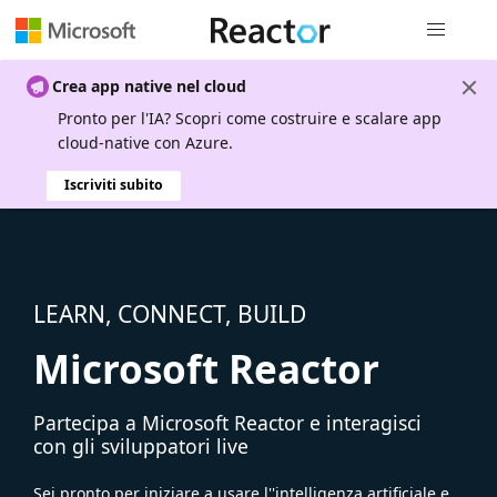
Spostamen
Crea app native nel cloud
Pronto per l'IA? Scopri come costruire e scalare app
cloud-native con Azure.
Iscriviti subito
LEARN, CONNECT, BUILD
Microsoft Reactor
Partecipa a Microsoft Reactor e interagisci
con gli sviluppatori live
Sei pronto per iniziare a usare l''intelligenza artificiale e