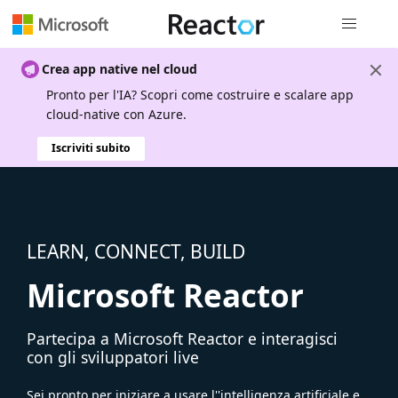
Spostamen
Crea app native nel cloud
Pronto per l'IA? Scopri come costruire e scalare app
cloud-native con Azure.
Iscriviti subito
LEARN, CONNECT, BUILD
Microsoft Reactor
Partecipa a Microsoft Reactor e interagisci
con gli sviluppatori live
Sei pronto per iniziare a usare l''intelligenza artificiale e