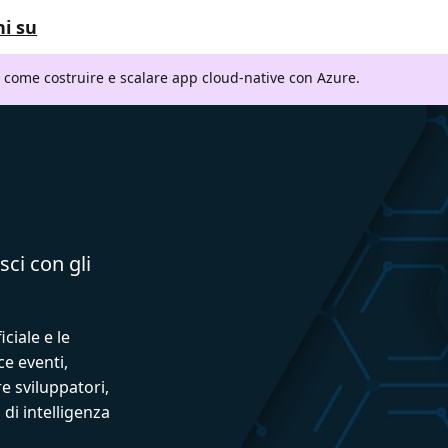
i su
i come costruire e scalare app cloud-native con Azure.
sci con gli
iciale e le
ce eventi,
e sviluppatori,
 di intelligenza