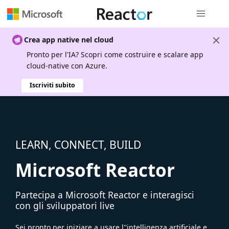
Spostamen
Crea app native nel cloud
Pronto per l'IA? Scopri come costruire e scalare app
cloud-native con Azure.
Iscriviti subito
LEARN, CONNECT, BUILD
Microsoft Reactor
Partecipa a Microsoft Reactor e interagisci
con gli sviluppatori live
Sei pronto per iniziare a usare l''intelligenza artificiale e