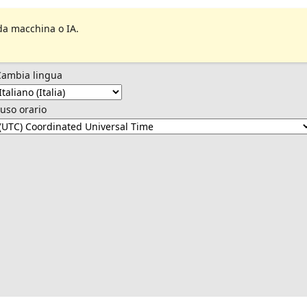
da macchina o IA.
Cambia lingua
uso orario