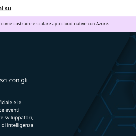
i su
i come costruire e scalare app cloud-native con Azure.
sci con gli
iciale e le
ce eventi,
e sviluppatori,
 di intelligenza