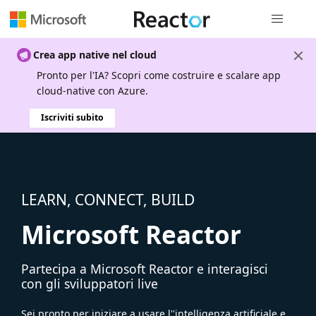
Spostamen
Crea app native nel cloud
Pronto per l'IA? Scopri come costruire e scalare app
cloud-native con Azure.
Iscriviti subito
LEARN, CONNECT, BUILD
Microsoft Reactor
Partecipa a Microsoft Reactor e interagisci
con gli sviluppatori live
Sei pronto per iniziare a usare l''intelligenza artificiale e